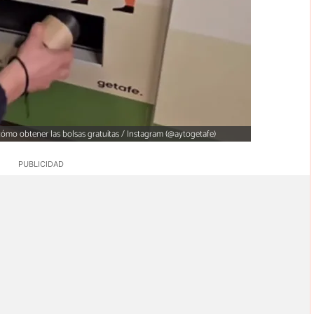
ómo obtener las bolsas gratuitas / Instagram (@aytogetafe)