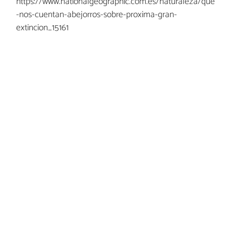
https://www.nationalgeographic.com.es/naturaleza/que
-nos-cuentan-abejorros-sobre-proxima-gran-
extincion_15161