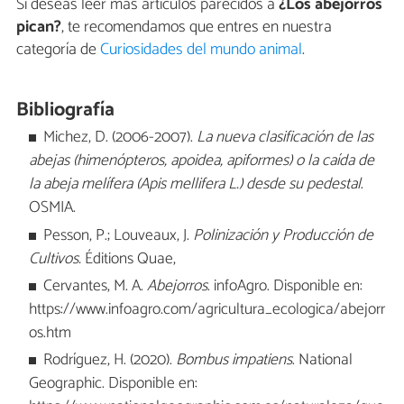
Si deseas leer más artículos parecidos a
¿Los abejorros
pican?
, te recomendamos que entres en nuestra
categoría de
Curiosidades del mundo animal
.
Bibliografía
Michez, D. (2006-2007).
La nueva clasificación de las
abejas (himenópteros, apoidea, apiformes) o la caída de
la abeja melífera (Apis mellifera L.) desde su pedestal
.
OSMIA.
Pesson, P.; Louveaux, J.
Polinización y Producción de
Cultivos.
Éditions Quae,
Cervantes, M. A.
Abejorros
. infoAgro. Disponible en:
https://www.infoagro.com/agricultura_ecologica/abejorr
os.htm
Rodríguez, H. (2020).
Bombus impatiens
. National
Geographic. Disponible en: