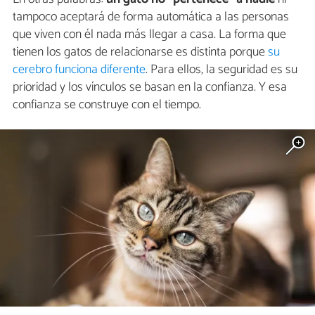
tampoco aceptará de forma automática a las personas
que viven con él nada más llegar a casa. La forma que
tienen los gatos de relacionarse es distinta porque
su
cerebro funciona diferente
. Para ellos, la seguridad es su
prioridad y los vínculos se basan en la confianza. Y esa
confianza se construye con el tiempo.