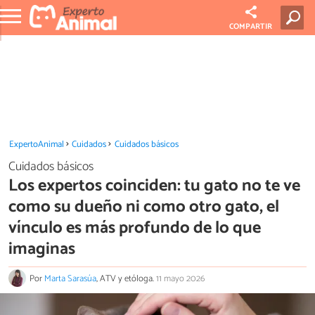
COMPARTIR
ExpertoAnimal
Cuidados
Cuidados básicos
Cuidados básicos
Los expertos coinciden: tu gato no te ve
como su dueño ni como otro gato, el
vínculo es más profundo de lo que
imaginas
Por
Marta Sarasúa
, ATV y etóloga.
11 mayo 2026