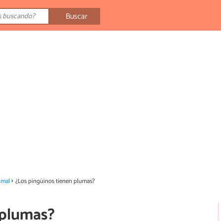
Buscar
imal
¿Los pingüinos tienen plumas?
 plumas?