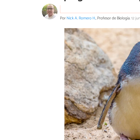
Por
Nick A. Romero H.
, Profesor de Biología.
12 ju