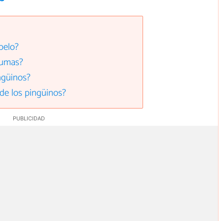
pelo?
lumas?
ngüinos?
de los pingüinos?