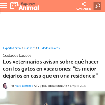
COMPARTIR
ExpertoAnimal
Cuidados
Cuidados básicos
Cuidados básicos
Los veterinarios avisan sobre qué hacer
con los gatos en vacaciones: “Es mejor
dejarlos en casa que en una residencia”
Por
María Besteiros
, ATV y peluquera canina/felina.
9 julio 2026