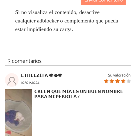
Enviar comentario
Si no visualiza el contenido, desactive
cualquier adblocker o complemento que pueda
estar impidiendo su carga.
3 comentarios
𝗘𝗧𝗛𝗘𝗟𝗭𝗜𝗧𝗔 👁👄👁
Su valoración:
10/01/2024
𝗖𝗥𝗘𝗘𝗡 𝗤𝗨𝗘 𝗠𝗜𝗔 𝗘𝗦 𝗨𝗡 𝗕𝗨𝗘𝗡 𝗡𝗢𝗠𝗕𝗥𝗘
𝗣𝗔𝗥𝗔 𝗠𝗜 𝗣𝗘𝗥𝗥𝗜𝗧𝗔 ?