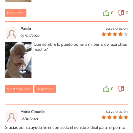
Responder
0
0
Paola
Su valoración:
07/02/2022
Que nombre lo puedo poner a mi perro de raza chisu
macho?
Ver
1
respuesta
Responder
0
1
5regina
11/05/2022
Maria Claudia
Su valoración:
emma o andrea o corazon
28/10/2021
Gracias por su ayuda he encontrado el nom,bre ideal para mi perrito
0
1