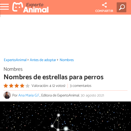
COMPARTIR
ExpertoAnimal
Antes de adoptar
Nombres
Nombres
Nombres de estrellas para perros
Valoración: 4 (2 votos)
3 comentarios
Por
Ana Maria G.F.
, Editora de ExpertoAnimal.
30 agosto 2021