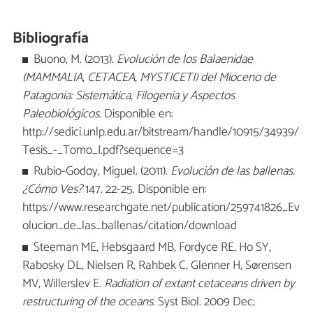
Bibliografía
Buono, M. (2013).
Evolución de los Balaenidae
(MAMMALIA, CETACEA, MYSTICETI) del Mioceno de
Patagonia: Sistemática, Filogenia y Aspectos
Paleobiológicos
. Disponible en:
http://sedici.unlp.edu.ar/bitstream/handle/10915/34939/
Tesis_-_Tomo_I.pdf?sequence=3
Rubio-Godoy, Miguel. (2011).
Evolución de las ballenas.
¿Cómo Ves?
147. 22-25. Disponible en:
https://www.researchgate.net/publication/259741826_Ev
olucion_de_las_ballenas/citation/download
Steeman ME, Hebsgaard MB, Fordyce RE, Ho SY,
Rabosky DL, Nielsen R, Rahbek C, Glenner H, Sørensen
MV, Willerslev E.
Radiation of extant cetaceans driven by
restructuring of the oceans
. Syst Biol. 2009 Dec;