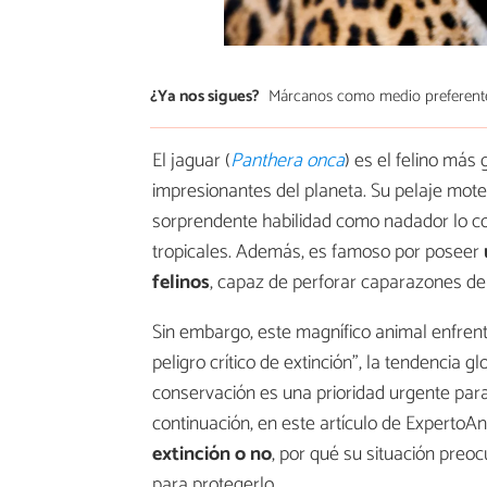
¿Ya nos sigues?
Márcanos como medio preferent
El jaguar (
Panthera onca
) es el felino má
impresionantes del planeta. Su pelaje motea
sorprendente habilidad como nadador lo c
tropicales. Además, es famoso por poseer
felinos
, capaz de perforar caparazones de
Sin embargo, este magnífico animal enfren
peligro crítico de extinción”, la tendencia 
conservación es una prioridad urgente para
continuación, en este artículo de ExpertoAn
extinción o no
, por qué su situación pre
para protegerlo.