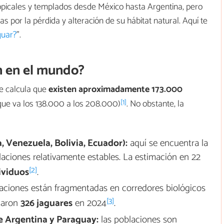
ropicales y templados desde México hasta Argentina, pero
 por la pérdida y alteración de su hábitat natural. Aquí te
guar?
”.
n en el mundo?
se calcula que
existen
aproximadamente 173.000
[1]
ue va los 138.000 a los 208.000)
. No obstante, la
, Venezuela, Bolivia, Ecuador):
aquí se encuentra la
aciones relativamente estables. La estimación en 22
[2]
ividuos
.
aciones están fragmentadas en corredores biológicos
[3]
nsaron
326 jaguares
en 2024
.
e Argentina y Paraguay:
las poblaciones son