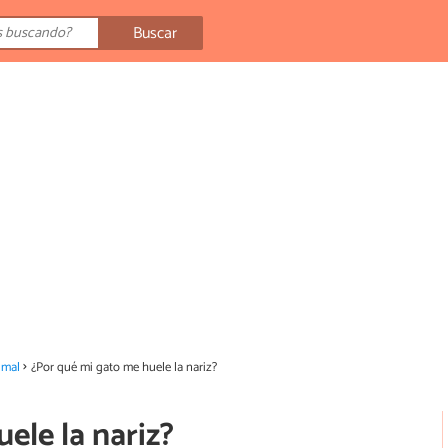
Buscar
imal
¿Por qué mi gato me huele la nariz?
ele la nariz?