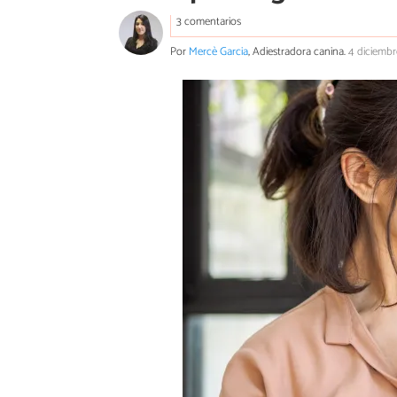
3 comentarios
Por
Mercè Garcia
, Adiestradora canina.
4 diciembr