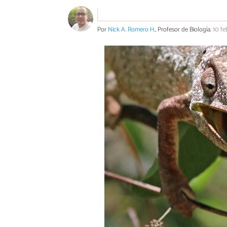
Por
Nick A. Romero H.
, Profesor de Biología.
10 fe