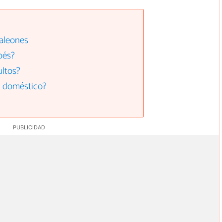
aleones
bés?
ltos?
 doméstico?