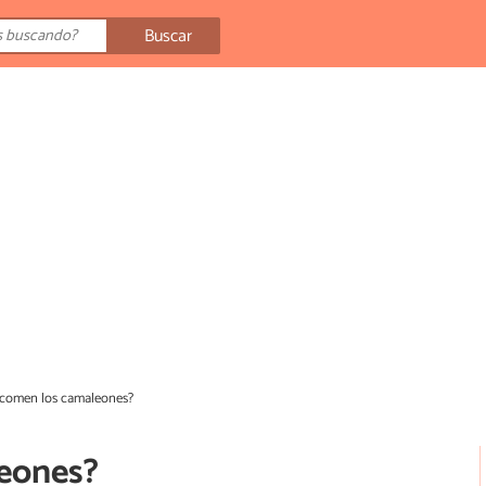
Buscar
comen los camaleones?
eones?