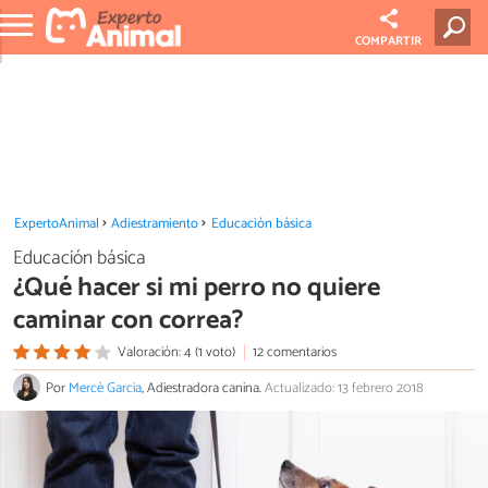
COMPARTIR
ExpertoAnimal
Adiestramiento
Educación básica
Educación básica
¿Qué hacer si mi perro no quiere
caminar con correa?
Valoración: 4 (1 voto)
12 comentarios
Por
Mercè Garcia
, Adiestradora canina.
Actualizado: 13 febrero 2018