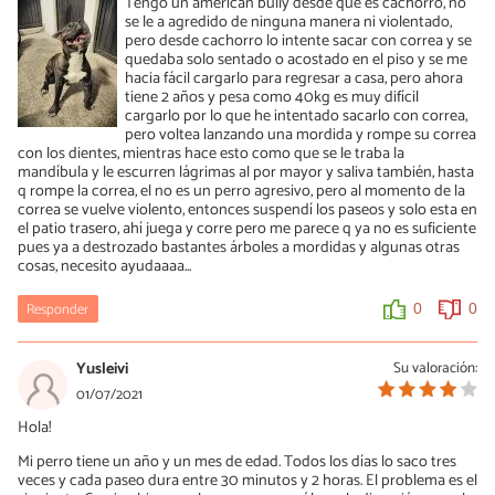
Tengo un american bully desde que es cachorro, no
se le a agredido de ninguna manera ni violentado,
pero desde cachorro lo intente sacar con correa y se
quedaba solo sentado o acostado en el piso y se me
hacia fácil cargarlo para regresar a casa, pero ahora
tiene 2 años y pesa como 40kg es muy difícil
cargarlo por lo que he intentado sacarlo con correa,
pero voltea lanzando una mordida y rompe su correa
con los dientes, mientras hace esto como que se le traba la
mandíbula y le escurren lágrimas al por mayor y saliva también, hasta
q rompe la correa, el no es un perro agresivo, pero al momento de la
correa se vuelve violento, entonces suspendí los paseos y solo esta en
el patio trasero, ahí juega y corre pero me parece q ya no es suficiente
pues ya a destrozado bastantes árboles a mordidas y algunas otras
cosas, necesito ayudaaaa...
Responder
0
0
Yusleivi
Su valoración:
01/07/2021
Hola!
Mi perro tiene un año y un mes de edad. Todos los días lo saco tres
veces y cada paseo dura entre 30 minutos y 2 horas. El problema es el