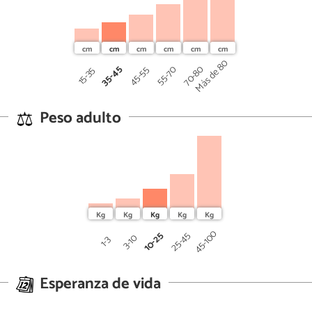
Más de 80
35-45
70-80
45-55
55-70
15-35
Peso adulto
45-100
10-25
25-45
3-10
1-3
Esperanza de vida