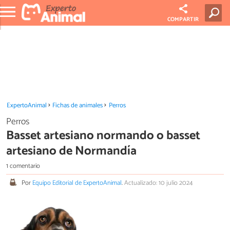
COMPARTIR
ExpertoAnimal
Fichas de animales
Perros
Perros
Basset artesiano normando o basset
artesiano de Normandía
1 comentario
Por
Equipo Editorial de ExpertoAnimal
.
Actualizado: 10 julio 2024