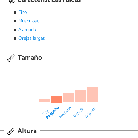
Fino
Musculoso
Alargado
Orejas largas
Tamaño
Pequeño
Mediano
Gigante
Grande
Toy
Altura