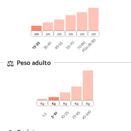
Más de 80
70-80
45-55
55-70
15-35
35-45
Peso adulto
45-100
25-45
10-25
3-10
1-3