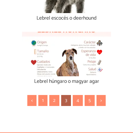
Lebrel escocés o deerhound
Lebrel húngaro o magyar agar
<
1
2
3
4
5
>