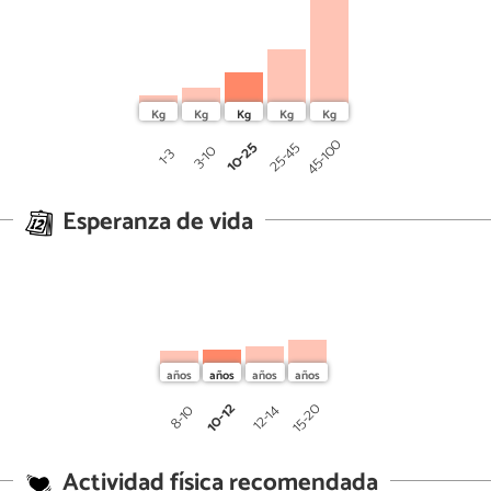
45-100
10-25
25-45
3-10
1-3
Esperanza de vida
10-12
15-20
12-14
8-10
Actividad física recomendada