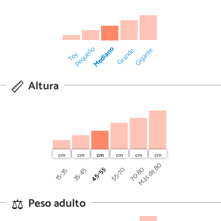
Mediano
Pequeño
Gigante
Grande
Toy
Altura
Más de 80
45-55
70-80
55-70
35-45
15-35
Peso adulto