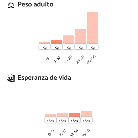
Peso adulto
45-100
25-45
10-25
3-10
1-3
Esperanza de vida
12-14
15-20
10-12
8-10