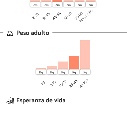
Más de 80
45-55
70-80
55-70
35-45
15-35
Peso adulto
45-100
25-45
10-25
3-10
1-3
Esperanza de vida