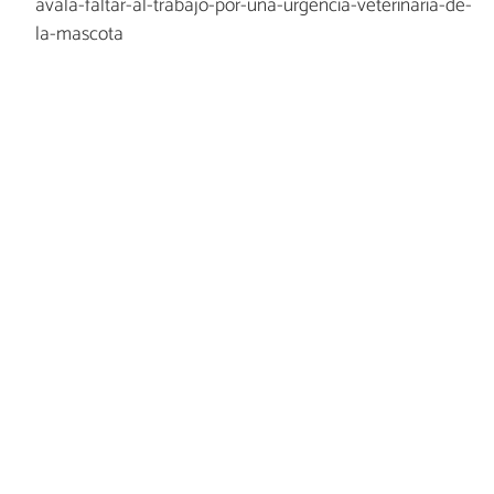
avala-faltar-al-trabajo-por-una-urgencia-veterinaria-de-
la-mascota