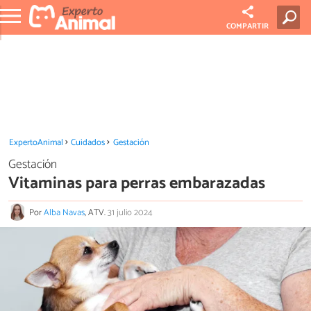
COMPARTIR
ExpertoAnimal
Cuidados
Gestación
Gestación
Vitaminas para perras embarazadas
Por
Alba Navas
, ATV.
31 julio 2024