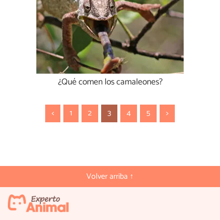
¿Qué comen los camaleones?
<
1
2
3
4
5
>
Volver arriba ↑