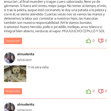
ensucian , al final muerden y tragan cuero saborizado, lleno yo de
gérmenes. Si fuera anti stress, mejor juego. No temer al tiempo, el mío,
si trae la pelota, auque esté cocinando, le doy una patada a la pelota y
corre él, se siente atendido. Cuantas veces nos se vamos las manos y
detenemos la labor por contestar a nuestros hijos, las mascotas
también son nuestra responsabilidad. Ah! le damos boniato,
(camotes), huevo hervido, pollo o picadillo, mollejas, arroz blanco o
integral bien abierto, verduras al vapor. MUUUUCHO CEPILLO Y SOL
Responder
0
0
almudenita
13/09/2017
Y mi otra niña
Responder
0
0
almudenita
13/09/2017