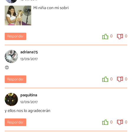
Mi niña con mi sobri
Responder
0
0
adriana75
13/09/2017
😍
Responder
0
0
paquitina
12/09/2017
y ellos nos lo agradecerán
Responder
0
0