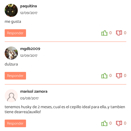
paquitina
12/09/2017
me gusta
Responder
0
0
mgdb2009
12/09/2017
dulzura
Responder
0
0
marisol zamora
05/08/2017
tenemos husky de 2 meses, cual es el cepillo ideal para ella...y tambien
tiene dearrea,!auxilio!
Responder
0
0