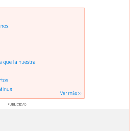
años
 que la nuestra
rtos
ntinua
Ver más >>