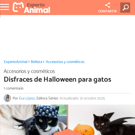
COMPARTIR
ExpertoAnimal
Belleza
Accesorios y cosméticos
Accesorios y cosméticos
Disfraces de Halloween para gatos
1 comentario
Por
Eva López
, Editora Sénior.
Actualizado: 31 octubre 2025