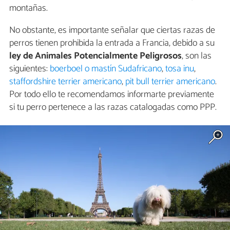
montañas.
No obstante, es importante señalar que ciertas razas de
perros tienen prohibida la entrada a Francia, debido a su
ley de Animales Potencialmente Peligrosos
, son las
siguientes:
boerboel o mastín Sudafricano
,
tosa inu
,
staffordshire terrier americano
,
pit bull terrier americano
.
Por todo ello te recomendamos informarte previamente
si tu perro pertenece a las razas catalogadas como PPP.