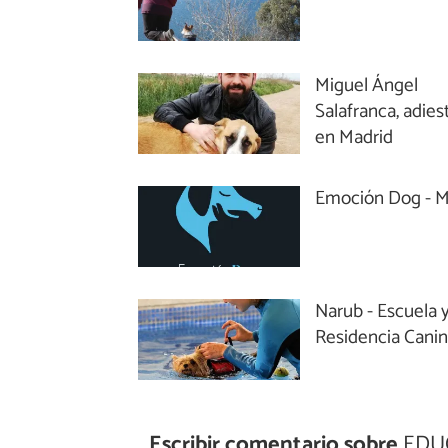
Miguel Ángel
Salafranca, adies
en Madrid
Emoción Dog - M
Narub - Escuela 
Residencia Cani
Escribir comentario sobre
EDUC