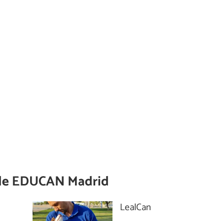
de
EDUCAN Madrid
LealCan