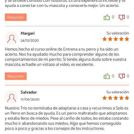
y se sintiese cómodo con nosotros. Es una experiencia increíble y te
ayuda a conectar con tu mascota y conocerla mejor. Un acierto.
Responder
0
0
Margari
Su valoración:
24/12/2020
Hemos hecho el curso online de Entrena a tu perro y ha sido un
acierto. Nos ha ayudado mucho para comprender alguno de los
comportamientos de mi perrito. Si tenéis alguna duda sobre vuestra
mascota, echadle un vistazo al vídeo, es excelente.
Responder
0
0
Salvador
Su valoración:
17/06/2020
Nuestro Tris no terminaba de adaptarse a casa y recurrimos a Solo es
un Perro en busca de ayuda. Es un perro maltratado que adoptamos
y estaba lleno de miedos. Pese al cariño de todos, les estaba costando
mucho ir abandonando sus miedos. Algo que hemos conseguido
poco a poco y gracias a los consejos de los instructores.