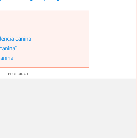
dencia canina
 canina?
canina