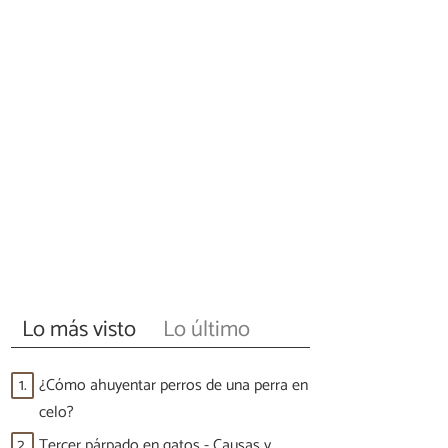
Lo más visto
Lo último
1.
¿Cómo ahuyentar perros de una perra en
celo?
2.
Tercer párpado en gatos - Causas y