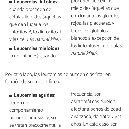
proceden de células
Leucemias linfoides
:
mieloides (aquellas que
cuando proceden de
dan lugar a los glóbulos
células linfoides (aquellas
rojos, las plaquetas, y
que dan lugar a los
todos los glóbulos
linfocitos B, los linfocitos T
blancos a excepción de
y las células
natural killer
).
los linfocitos y las células
Leucemias mieloides
natural killer).
(o no linfoides): cuando
Por otro lado, las leucemias se pueden clasificar en
función de su curso clínico:
frecuencia, son
Leucemias agudas
:
asintomáticas. Suelen
tienen un
afectar a perros de edad
comportamiento
avanzada, de entre 7 y 11
biológico agresivo y, si no
años. En este caso, son
se tratan precozmente, la