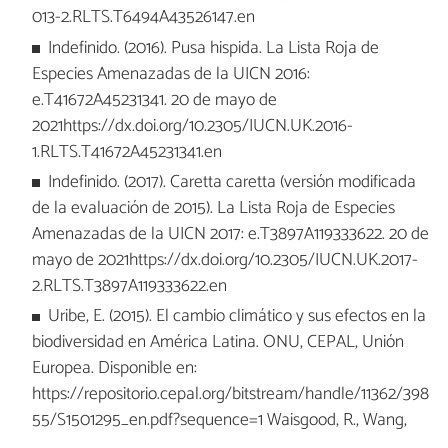
013-2.RLTS.T6494A43526147.en
Indefinido. (2016). Pusa hispida. La Lista Roja de
Especies Amenazadas de la UICN 2016:
e.T41672A45231341. 20 de mayo de
2021https://dx.doi.org/10.2305/IUCN.UK.2016-
1.RLTS.T41672A45231341.en
Indefinido. (2017). Caretta caretta (versión modificada
de la evaluación de 2015). La Lista Roja de Especies
Amenazadas de la UICN 2017: e.T3897A119333622. 20 de
mayo de 2021https://dx.doi.org/10.2305/IUCN.UK.2017-
2.RLTS.T3897A119333622.en
Uribe, E. (2015). El cambio climático y sus efectos en la
biodiversidad en América Latina. ONU, CEPAL, Unión
Europea. Disponible en:
https://repositorio.cepal.org/bitstream/handle/11362/398
55/S1501295_en.pdf?sequence=1 Waisgood, R., Wang,