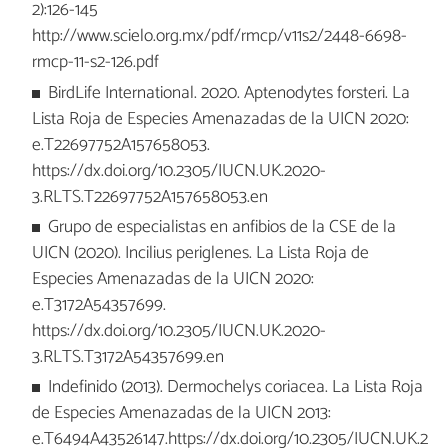
2):126-145
http://www.scielo.org.mx/pdf/rmcp/v11s2/2448-6698-
rmcp-11-s2-126.pdf
BirdLife International. 2020. Aptenodytes forsteri. La
Lista Roja de Especies Amenazadas de la UICN 2020:
e.T22697752A157658053.
https://dx.doi.org/10.2305/IUCN.UK.2020-
3.RLTS.T22697752A157658053.en
Grupo de especialistas en anfibios de la CSE de la
UICN (2020). Incilius periglenes. La Lista Roja de
Especies Amenazadas de la UICN 2020:
e.T3172A54357699.
https://dx.doi.org/10.2305/IUCN.UK.2020-
3.RLTS.T3172A54357699.en
Indefinido (2013). Dermochelys coriacea. La Lista Roja
de Especies Amenazadas de la UICN 2013:
e.T6494A43526147.https://dx.doi.org/10.2305/IUCN.UK.2