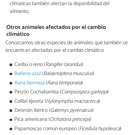
climáticas también afectan la disponibilidad del
alimento.
Otros animales afectados por el cambio
climático
Conozcamos otras especies de animales que también se
encuentran afectadas por el cambio climático:
Caribú o reno (
Rangifer tarandus
)
Ballena azul
(
Balaenoptera musculus
)
Rana bermeja
(
Rana temporaria
)
Pinzón Cochabamba (
Compsospiza garleppi
)
Colibrí tijereta (
Hylonympha macrocerca
)
Desmán ibérico (
Galemys pyrenaicus
)
Pica americana (
Ochotona princeps
)
Papamoscas común europeo (
Ficedula hypoleuca
)