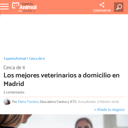
COMPARTIR
EN:
ESPAÑA
ExpertoAnimal
Cerca de ti
Cerca de ti
Los mejores veterinarios a domicilio en
Madrid
2 comentarios
Por
Elena Torrens
, Educadora Canina y ATV.
Actualizado: 3 febrero 2026
+ Añade tu negocio