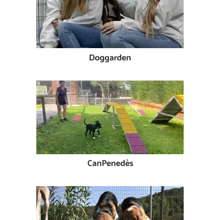
Doggarden
CanPenedès