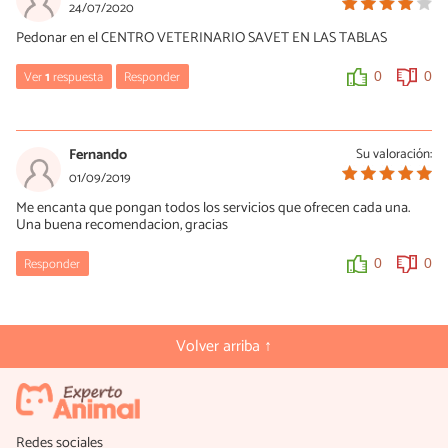
24/07/2020
Pedonar en el CENTRO VETERINARIO SAVET EN LAS TABLAS
Ver
1
respuesta
Responder
0
0
Enrique
22/03/2021
Fernando
Su valoración:
Hola Enrique. Savet es un centro de perros y gatos y el servicio de
01/09/2019
animales exóticos es un par de veces por semana, no es siempre.
Me encanta que pongan todos los servicios que ofrecen cada una.
Una buena recomendacion, gracias
0
0
Responder
0
0
Volver arriba ↑
Redes sociales