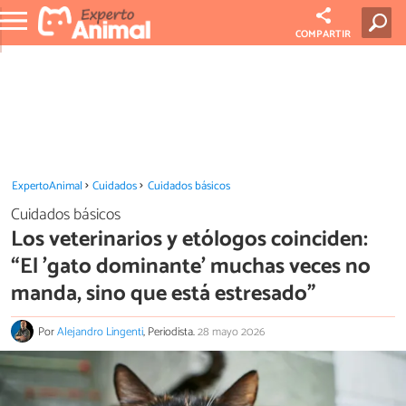
COMPARTIR
ExpertoAnimal
Cuidados
Cuidados básicos
Cuidados básicos
Los veterinarios y etólogos coinciden:
“El 'gato dominante' muchas veces no
manda, sino que está estresado”
Por
Alejandro Lingenti
, Periodista.
28 mayo 2026