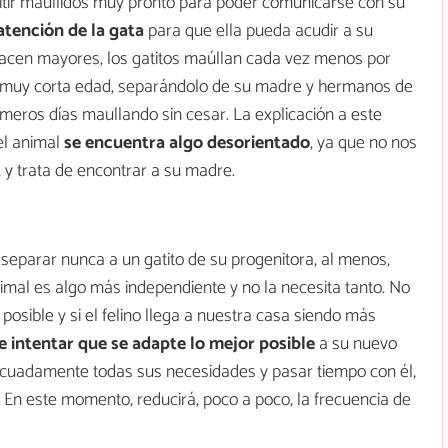
itir maullidos muy pronto para poder comunicarse con su
atención de la gata
para que ella pueda acudir a su
hacen mayores, los gatitos maúllan cada vez menos por
e muy corta edad, separándolo de su madre y hermanos de
meros días maullando sin cesar. La explicación a este
el animal
se encuentra algo desorientado
, ya que no nos
 y trata de encontrar a su madre.
o separar nunca a un gatito de su progenitora, al menos,
mal es algo más independiente y no la necesita tanto. No
osible y si el felino llega a nuestra casa siendo más
e intentar que se adapte lo mejor posible
a su nuevo
ecuadamente todas sus necesidades y pasar tiempo con él,
 En este momento, reducirá, poco a poco, la frecuencia de