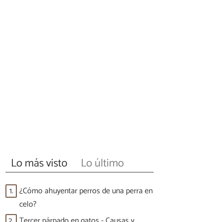
Lo más visto
Lo último
1.
¿Cómo ahuyentar perros de una perra en
celo?
2.
Tercer párpado en gatos - Causas y