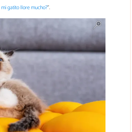
mi gatito llore mucho?
".