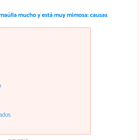
 maúlla mucho y está muy mimosa: causas
n
tados