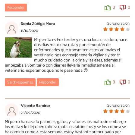
Responder
0
0
Sonia Zúñiga Mora
Su valoración:
11/10/2020
Mi perrita es Fox terrier y es una loca cazadora, hace
dos días mató una rata y por el montón de
enfermedades que transmiten estos animales el
veterinario nos aconsejó tenerla vigilada y tener
mucho cuidado con la orina y las eses, además si
empezaba a vomitar o con diarrea llevarla inmediatamente al
veterinario, esperamos que no le pase nada 😔
Ver
2
respuestas
Responder
0
0
Fany
13/01/2021
Vicente Ramirez
Su valoración:
Espero no le pase nada 🥺
25/09/2020
Mi perro ha cazado palomas, gatos, y ratones los mata, sin embargo
0
0
los mata y lo deja, pero ahora mata los ratoncitos y se los come a se
ha comido como 4 esta semana. estoy bastante preocupado por