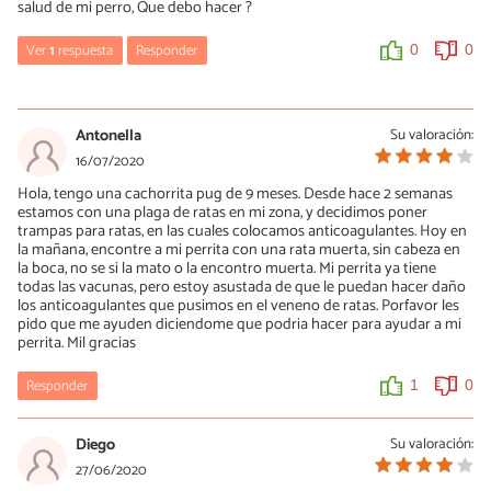
salud de mi perro, Que debo hacer ?
Diego Fernandez
06/04/2021
Ver
1
respuesta
Responder
0
0
como esta tu perrita?? hoy mi perrita mató a un ratón, le lave el
hocico y le busque heridas, parece no haber nada, esta con todas
Christian
sus vacunas pero aun así me preocupa
26/03/2022
Antonella
Su valoración:
Tu perro cuando mataba a los ratones y hay los dejaba muertos
0
0
16/07/2020
,se contagio de alguna enfermedad ? "DUDA"
Hola, tengo una cachorrita pug de 9 meses. Desde hace 2 semanas
Es que el mi mato un ratoncito y hay lo dejo muerto en el piso y
estamos con una plaga de ratas en mi zona, y decidimos poner
estoy preocupado de que se contagie de alguna enfermedad
trampas para ratas, en las cuales colocamos anticoagulantes. Hoy en
la mañana, encontre a mi perrita con una rata muerta, sin cabeza en
la boca, no se si la mato o la encontro muerta. Mi perrita ya tiene
0
0
todas las vacunas, pero estoy asustada de que le puedan hacer daño
los anticoagulantes que pusimos en el veneno de ratas. Porfavor les
pido que me ayuden diciendome que podria hacer para ayudar a mi
perrita. Mil gracias
Responder
1
0
Diego
Su valoración:
27/06/2020