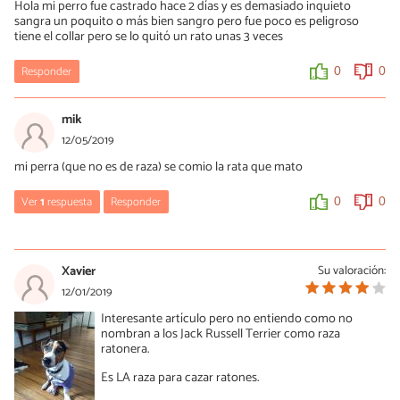
Hola mi perro fue castrado hace 2 días y es demasiado inquieto
animales) y me da un poco de miedo que le haya transmitido la
sangra un poquito o más bien sangro pero fue poco es peligroso
enfermedad porque leí que los sintomas de enfermedades así no
tiene el collar pero se lo quitó un rato unas 3 veces
se dan en mas de 4 días, pueden llegar a ser como 30... En cuanto
tiempo le dieron los sintomas a tu perrita y ahora esta bien? :(
Responder
0
0
0
0
mik
12/05/2019
mi perra (que no es de raza) se comio la rata que mato
Ver
1
respuesta
Responder
0
0
Gabriela
06/04/2020
Xavier
Su valoración:
Cuando la mató le salió sangre? o solo se murió así? es que mis
12/01/2019
mascotas atraparon eso o no se si era raton pero se dresangro y
Interesante artículo pero no entiendo como no
no se si antes tuvieron contacto con sus heces o saliva... (Así se
nombran a los Jack Russell Terrier como raza
contagia) :( a tu perro no le pasó nada después?
ratonera.
0
0
Es LA raza para cazar ratones.