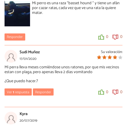
Mi perro es una raza “basset hound “ y tiene un afán
por cazar ratas, cada vez que ve una rata la quiere
matar.
Responder
0
0
Sudi Muñoz
Su valoración:
17/01/2020
Mi perra lleva meses comiéndose unos ratones, por que mis vecinos
estan con plaga, pero apenas lleva 2 días vomitando
¿Que puedo hacer.?
Ver
1
respuesta
Responder
0
0
Gabriela
06/04/2020
Kyra
Mi poodle siempre mató ratas y ratones y no le pasó nada... pero
20/07/2019
tengo otra perrita que es una yorky (esa raza caza ese tipo de