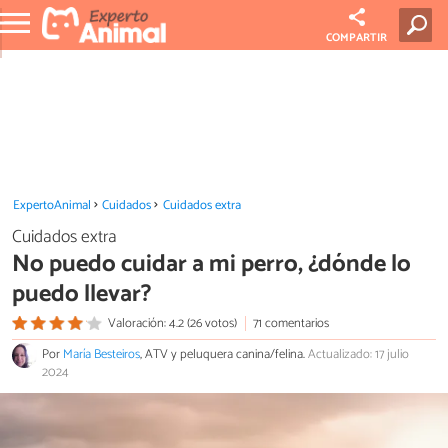
COMPARTIR
ExpertoAnimal
Cuidados
Cuidados extra
Cuidados extra
No puedo cuidar a mi perro, ¿dónde lo
puedo llevar?
Valoración: 4.2 (26 votos)
71 comentarios
Por
María Besteiros
, ATV y peluquera canina/felina.
Actualizado: 17 julio
2024