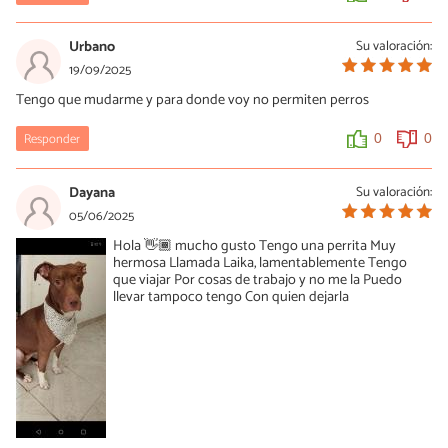
si me pueda ayudar en dar en adopción a Blakki, la perrita q
tengo, ya q no puedo tenerla, mucho le agradecería, gracias
Urbano
Su valoración:
19/09/2025
0
0
Tengo que mudarme y para donde voy no permiten perros
María Besteiros
Responder
0
0
15/12/2025
Tienes que leer el artículo y seguir los pasos que se indican. Esta
Dayana
Su valoración:
es una página web informativa, no una protectora de animales.
05/06/2025
0
0
Hola 👋🏾 mucho gusto Tengo una perrita Muy
hermosa Llamada Laika, lamentablemente Tengo
que viajar Por cosas de trabajo y no me la Puedo
llevar tampoco tengo Con quien dejarla