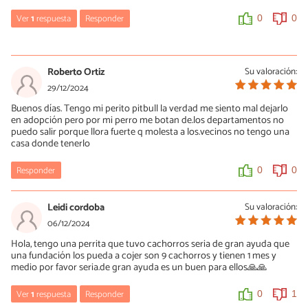
Ver
1
respuesta
Responder
0
0
María Besteiros
05/06/2025
Roberto Ortiz
Su valoración:
Hola, ¿has leído el artículo? Un saludo y ojalá encuentre una
29/12/2024
familia de verdad.
Buenos días. Tengo mi perito pitbull la verdad me siento mal dejarlo
en adopción pero por mi perro me botan de.los departamentos no
0
0
puedo salir porque llora fuerte q molesta a los.vecinos no tengo una
casa donde tenerlo
Responder
0
0
Leidi cordoba
Su valoración:
06/12/2024
Hola, tengo una perrita que tuvo cachorros seria de gran ayuda que
una fundación los pueda a cojer son 9 cachorros y tienen 1 mes y
medio por favor seria.de gran ayuda es un buen para ellos🙏🙏
Ver
1
respuesta
Responder
0
1