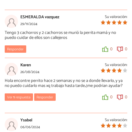
María Besteiros
09/12/2024
ESMERALDA vazquez
Su valoración:
Hola, dirígete a alguna asociación protectora en tu localidad, esto
29/11/2024
es una página de información, no gestionamos adopciones ni
Tengo 3 cachorros y 2 cachorros se murió la perrita mamá y no
recogemos perros. Y, por supuesto, castra a tu perra, que es un
puedo cuidar de ellos son callejeros
bien para ella y, sobre todo, para los cachorros de los que no te
puedes hacer cargo. Un saludo.
Responder
0
0
0
0
Karen
Su valoración:
26/08/2024
Hola encontre perrito hace 2 semanas y no se a donde llevarlo, y ya
no puedo cuidarlo mas xq trabajo hasta tarde.¿me podrian ayudar?
Ver
1
respuesta
Responder
0
0
María Besteiros
26/08/2024
Ysabel
Su valoración:
Hola, sí, para ello está escrito el artículo. ¿Lo has leído? Un saludo.
06/06/2024