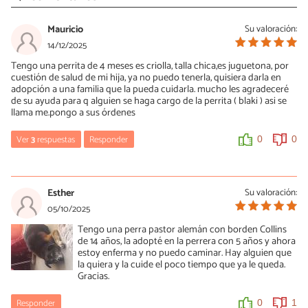
Mauricio
Su valoración:
14/12/2025
Tengo una perrita de 4 meses es criolla, talla chica,es juguetona, por
cuestión de salud de mi hija, ya no puedo tenerla, quisiera darla en
adopción a una familia que la pueda cuidarla. mucho les agradeceré
de su ayuda para q alguien se haga cargo de la perrita ( blaki ) asi se
llama me.pongo a sus órdenes
Ver
3
respuestas
Responder
0
0
María Besteiros
15/12/2025
Esther
Su valoración:
Hola, ¿has leído el artículo? Un saludo.
05/10/2025
Tengo una perra pastor alemán con borden Collins
0
0
de 14 años, la adopté en la perrera con 5 años y ahora
estoy enferma y no puedo caminar. Hay alguien que
la quiera y la cuide el poco tiempo que ya le queda.
Mauricio
Gracias.
15/12/2025
Responder
0
1
Buenos días srita Besteiros gracia x contestarle mi mensaje, no sé