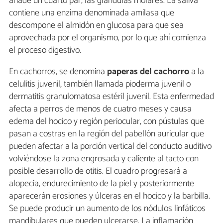
añade un cuarto par, las glándulas molares. La saliva
contiene una enzima denominada amilasa que
descompone el almidón en glucosa para que sea
aprovechada por el organismo, por lo que ahí comienza
el proceso digestivo.
En cachorros, se denomina
paperas del cachorro
a la
celulitis juvenil, también llamada pioderma juvenil o
dermatitis granulomatosa estéril juvenil. Esta enfermedad
afecta a perros de menos de cuatro meses y causa
edema del hocico y región periocular, con pústulas que
pasan a costras en la región del pabellón auricular que
pueden afectar a la porción vertical del conducto auditivo
volviéndose la zona engrosada y caliente al tacto con
posible desarrollo de otitis. El cuadro progresará a
alopecia, endurecimiento de la piel y posteriormente
aparecerán erosiones y úlceras en el hocico y la barbilla.
Se puede producir un aumento de los nódulos linfáticos
mandibulares que pueden ulcerarse. La inflamación