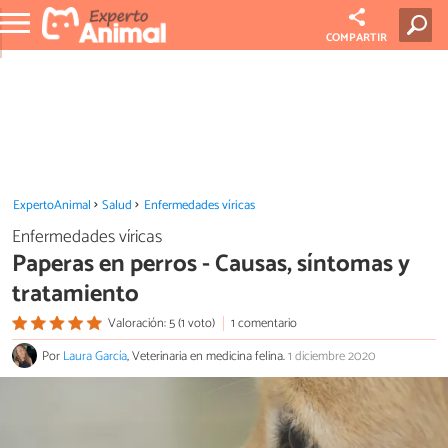
COMPARTIR
ExpertoAnimal
Salud
Enfermedades víricas
Enfermedades víricas
Paperas en perros - Causas, síntomas y
tratamiento
Valoración: 5 (1 voto)
1 comentario
Por
Laura García
, Veterinaria en medicina felina.
1 diciembre 2020