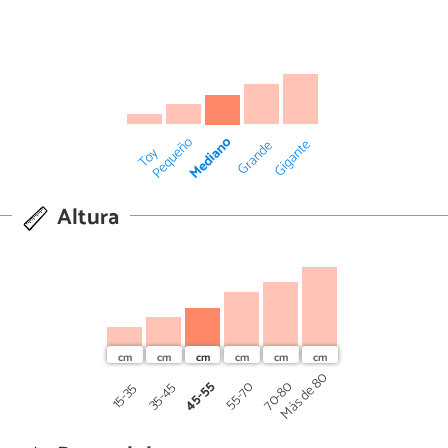
Mediano
Pequeño
Gigante
Grande
Toy
Altura
Más de 80
45-55
70-80
55-70
35-45
15-35