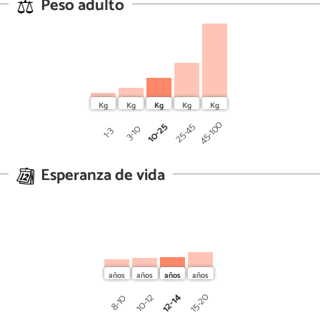
Peso adulto
45-100
10-25
25-45
3-10
1-3
Esperanza de vida
12-14
15-20
10-12
8-10