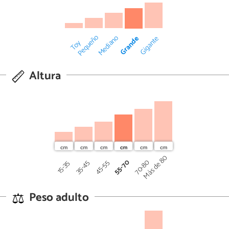
Pequeño
Mediano
Grande
Gigante
Toy
Altura
Más de 80
55-70
70-80
45-55
35-45
15-35
Peso adulto