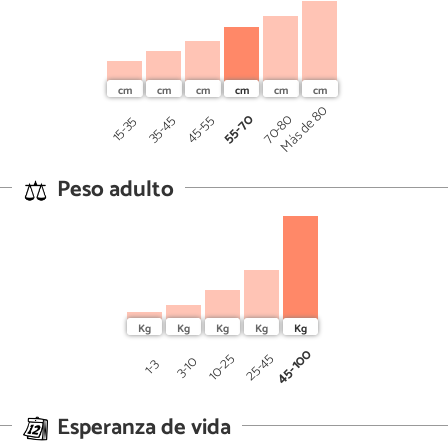
Más de 80
55-70
70-80
45-55
35-45
15-35
Peso adulto
45-100
25-45
10-25
3-10
1-3
Esperanza de vida