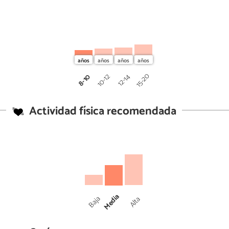
15-20
10-12
12-14
8-10
Actividad física recomendada
Media
Baja
Alta