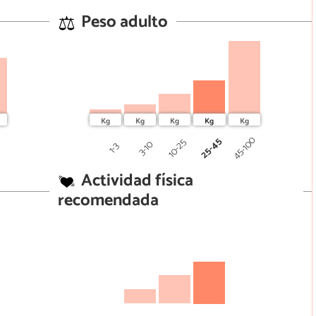
Peso adulto
0
45-100
25-45
10-25
3-10
1-3
Actividad física
recomendada