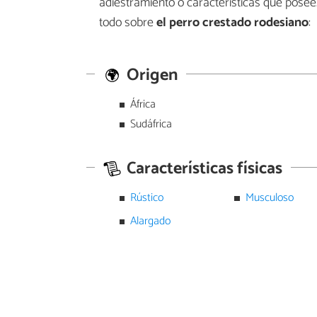
adiestramiento o características que posee
todo sobre
el perro crestado rodesiano
:
Origen
África
Sudáfrica
Características físicas
Rústico
Musculoso
Alargado