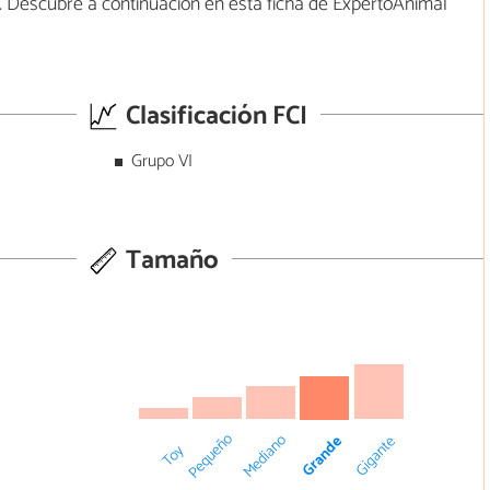
. Descubre a continuación en esta ficha de ExpertoAnimal
Clasificación FCI
Grupo VI
Tamaño
Pequeño
Mediano
Grande
Gigante
Toy