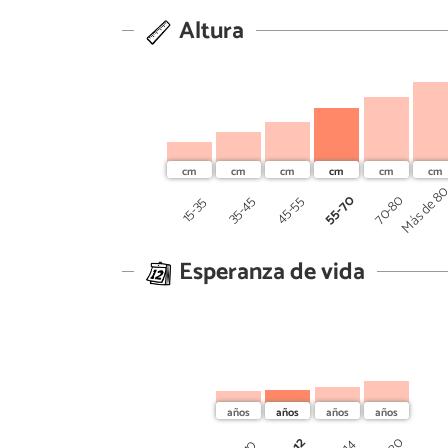
Altura
Más de 8
55-70
70-80
45-55
35-45
15-35
Esperanza de vida