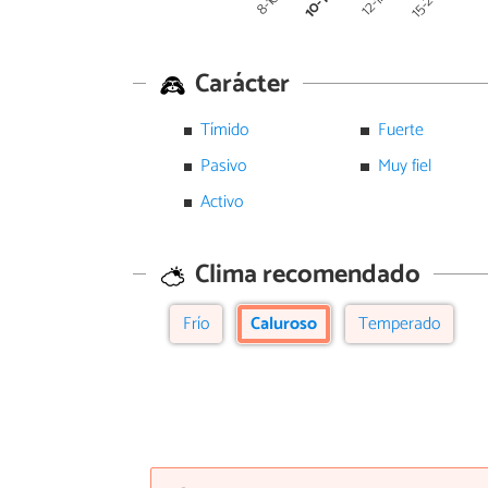
10-12
15-20
12-14
8-10
Carácter
Tímido
Fuerte
Pasivo
Muy fiel
Activo
Clima recomendado
Frío
Caluroso
Temperado