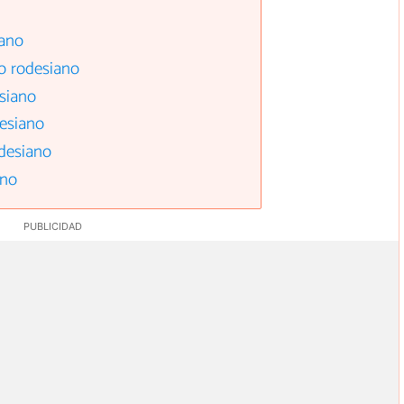
iano
do rodesiano
esiano
desiano
odesiano
ano