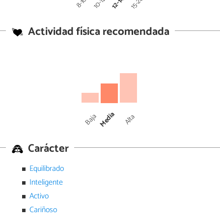
12-14
15-20
10-12
8-10
Actividad física recomendada
Media
Baja
Alta
Carácter
Equilibrado
Inteligente
Activo
Cariñoso