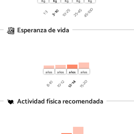
45-100
25-45
10-25
3-10
1-3
Esperanza de vida
12-14
15-20
10-12
8-10
Actividad física recomendada