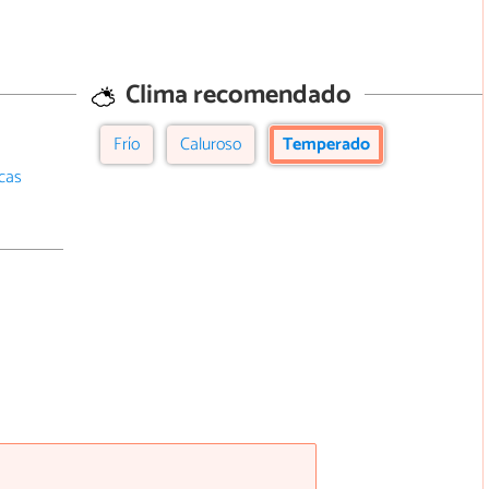
Clima recomendado
Frío
Caluroso
Temperado
cas