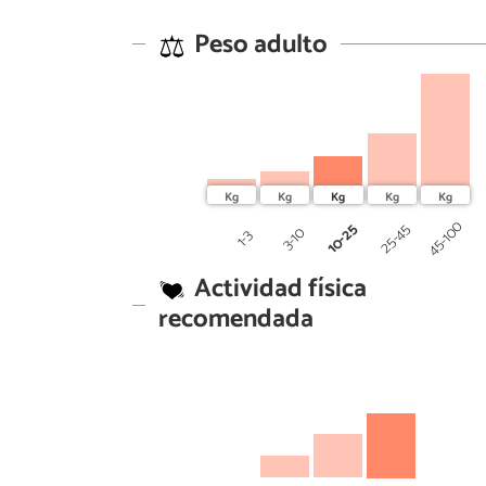
Peso adulto
45-100
10-25
25-45
3-10
1-3
Actividad física
recomendada