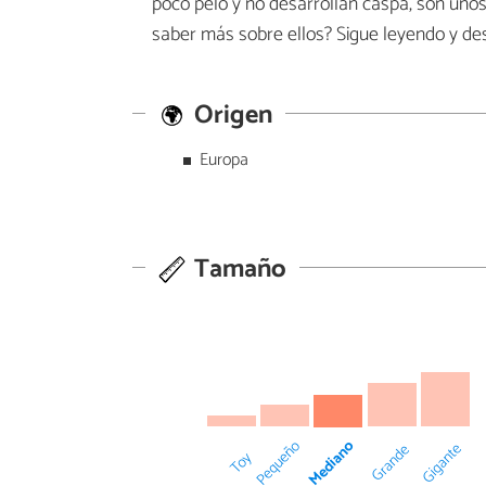
poco pelo y no desarrollan caspa, son uno
saber más sobre ellos? Sigue leyendo y d
Origen
Europa
Tamaño
Mediano
Pequeño
Gigante
Grande
Toy