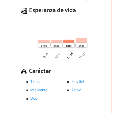
Esperanza de vida
12-14
15-20
10-12
8-10
Carácter
Tímido
Muy fiel
Inteligente
Activo
Dócil