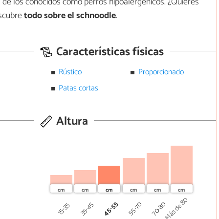
s de los conocidos como perros hipoalergénicos. ¿Quieres
escubre
todo sobre el schnoodle
.
Características físicas
Rústico
Proporcionado
Patas cortas
Altura
Más de 80
45-55
70-80
55-70
35-45
15-35