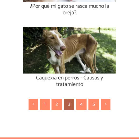
¿Por qué mi gato se rasca mucho la
oreja?
Caquexia en perros - Causas y
tratamiento
<
1
2
3
4
5
>