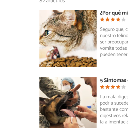
82 artículos
¿Por qué m
Seguro que, 
nuestro felin
ser
preocupan
vomite todas 
pueden tener 
5 Síntomas 
La mala diges
podría suced
bastante
comú
digestivos re
la alimentac