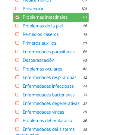
Medicamentos
178
Prevención
105
Problemas intestinales
82
Problemas de la piel
76
Remedios caseros
73
Primeros auxilios
70
Enfermedades parasitarias
69
Desparasitación
63
Problemas oculares
62
Enfermedades respiratorias
52
Enfermedades infecciosas
44
Enfermedades bacterianas
35
Enfermedades degenerativas
27
Enfermedades víricas
26
Problemas del embarazo
26
Enfermedades del sistema
25