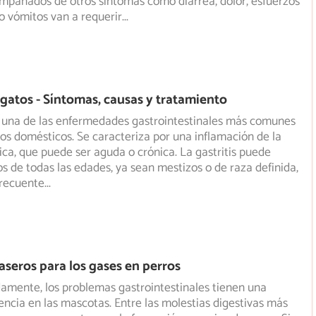
mpañados de otros síntomas como diarrea, dolor, esfuerzos
o vómitos van a requerir
...
n gatos - Síntomas, causas y tratamiento
s una de las enfermedades gastrointestinales más comunes
inos domésticos. Se caracteriza por una inflamación de la
ca, que puede ser aguda o crónica. La gastritis puede
os de todas las edades, ya sean mestizos o de raza definida,
frecuente
...
seros para los gases en perros
amente, los problemas gastrointestinales tienen una
dencia en las mascotas. Entre las molestias digestivas más