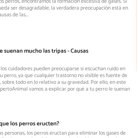
os perros, encontramos la formación excesiva de gases. Si
pueda ser desagradable, la verdadera preocupación está en
ausas de las
...
le suenan mucho las tripas - Causas
 los cuidadores pueden preocuparse si escuchan ruido en
su perro, ya que cualquier trastorno no visible es fuente
de
 sobre todo en lo relativo a su gravedad. Por ello, en este
xpertoAnimal vamos a explicar por qué a tu perro le suenan
que los perros eructen?
las personas, los perros eructan para eliminar los gases de