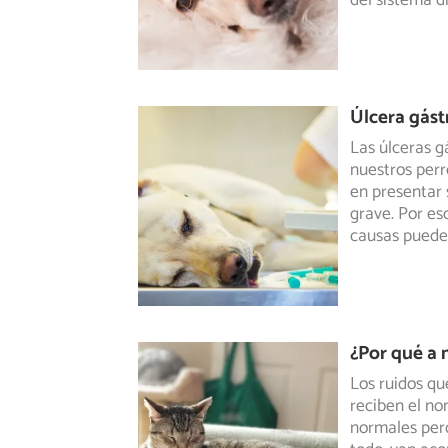
del sistema d
Úlcera gást
Las úlceras g
nuestros perr
en
presentar 
grave. Por es
causas puede
¿Por qué a m
Los ruidos qu
reciben el n
normales
pero