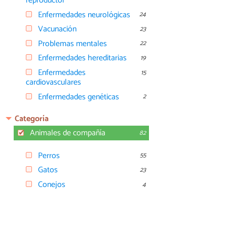
reproductor
Enfermedades neurológicas
24
Vacunación
23
Problemas mentales
22
Enfermedades hereditarias
19
Enfermedades
15
cardiovasculares
Enfermedades genéticas
2
Categoría
Animales de compañía
82
Perros
55
Gatos
23
Conejos
4