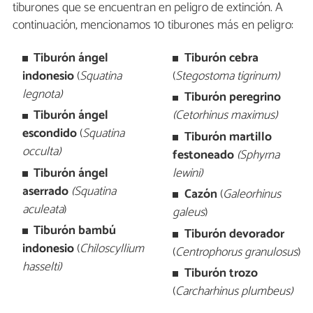
tiburones que se encuentran en peligro de extinción. A
continuación, mencionamos 10 tiburones más en peligro:
Tiburón ángel
Tiburón cebra
indonesio
(
Squatina
(
Stegostoma tigrinum
)
legnota)
Tiburón peregrino
Tiburón ángel
(Cetorhinus maximus)
escondido
(
Squatina
Tiburón martillo
occulta)
festoneado
(
Sphyrna
Tiburón ángel
lewini
)
aserrado
(Squatina
Cazón
(
Galeorhinus
aculeata
)
galeus
)
Tiburón bambú
Tiburón devorador
indonesio
(
Chiloscyllium
(
Centrophorus granulosus
)
hasselti
)
Tiburón trozo
(
Carcharhinus plumbeus)