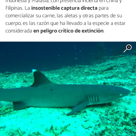
Indonesia y Malasia, con presencia incierta en China y
Filipinas. La
insostenible captura directa
para
comercializar su carne, las aletas y otras partes de su
cuerpo, es las razón que ha llevado a la especie a estar
considerada
en peligro crítico de extinción
.