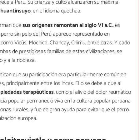
nece a Perú. Su crianza y culto alcanzaron su máxima
ahuantinsuyo
, en el idioma quechua.
firman que
sus orígenes remontan al siglo VI a.C
.
, es
el perro sin pelo del Perú aparece representado en
, como Vicús, Mochica, Chancay, Chimú, entre otras. Y dado
as de prestigiosas familias de estas civilizaciones, se
 y a la nobleza.
ndican que su participación era particularmente común en
, principalmente entre los incas. Ello se debe a que al
ropiedades terapéuticas
, como el alivio del dolor reumático
cia popular permaneció viva en la cultura popular peruana
onas rurales, y fue de gran ayuda para evitar que el perro
nización europea.