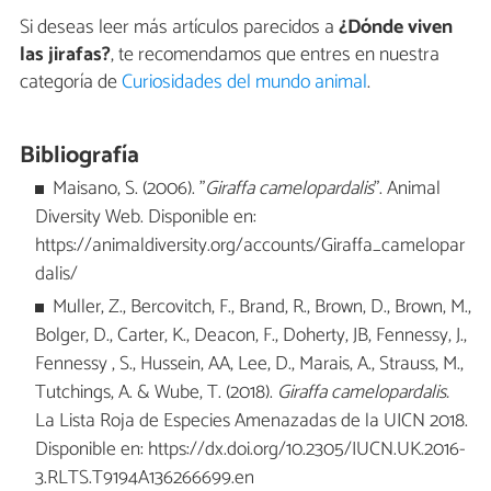
Si deseas leer más artículos parecidos a
¿Dónde viven
las jirafas?
, te recomendamos que entres en nuestra
categoría de
Curiosidades del mundo animal
.
Bibliografía
Maisano, S. (2006). "
Giraffa camelopardalis
". Animal
Diversity Web. Disponible en:
https://animaldiversity.org/accounts/Giraffa_camelopar
dalis/
Muller, Z., Bercovitch, F., Brand, R., Brown, D., Brown, M.,
Bolger, D., Carter, K., Deacon, F., Doherty, JB, Fennessy, J.,
Fennessy , S., Hussein, AA, Lee, D., Marais, A., Strauss, M.,
Tutchings, A. & Wube, T. (2018).
Giraffa camelopardalis.
La Lista Roja de Especies Amenazadas de la UICN 2018.
Disponible en: https://dx.doi.org/10.2305/IUCN.UK.2016-
3.RLTS.T9194A136266699.en