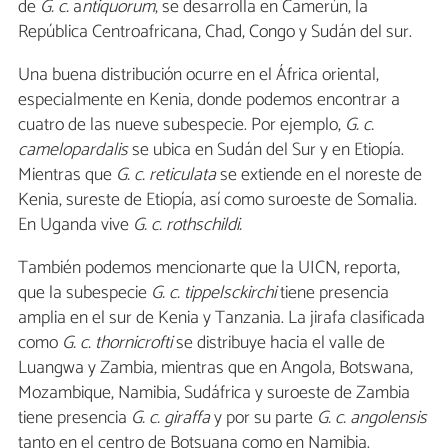
de
G. c.
a
ntiquorum
, se desarrolla en Camerún, la
República Centroafricana, Chad, Congo y Sudán del sur.
Una buena distribución ocurre en el África oriental,
especialmente en Kenia, donde podemos encontrar a
cuatro de las nueve subespecie. Por ejemplo,
G. c.
camelopardalis
se ubica en Sudán del Sur y en Etiopía.
Mientras que
G. c.
reticulata
se extiende en el noreste de
Kenia, sureste de Etiopía, así como suroeste de Somalia.
En Uganda vive
G
.
c
.
rothschildi
.
También podemos mencionarte que la UICN, reporta,
que la subespecie
G
.
c
.
tippelsckirchi
tiene presencia
amplia en el sur de Kenia y Tanzania. La jirafa clasificada
como
G
.
c
.
thornicrofti
se distribuye hacia el valle de
Luangwa y Zambia, mientras que en Angola, Botswana,
Mozambique, Namibia, Sudáfrica y suroeste de Zambia
tiene presencia
G
.
c
.
giraffa
y por su parte
G
.
c
.
angolensis
tanto en el centro de Botsuana como en Namibia.