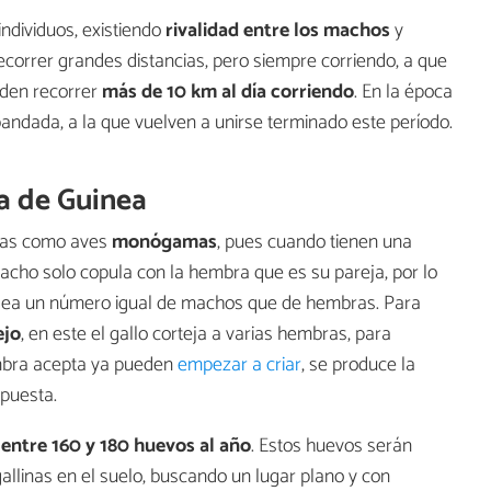
individuos, existiendo
rivalidad entre los machos
y
ecorrer grandes distancias, pero siempre corriendo, a que
eden recorrer
más de 10 km al día corriendo
. En la época
bandada, a la que vuelven a unirse terminado este período.
na de Guinea
idas como aves
monógamas
, pues cuando tienen una
macho solo copula con la hembra que es su pareja, por lo
sea un número igual de machos que de hembras. Para
ejo
, en este el gallo corteja a varias hembras, para
embra acepta ya pueden
empezar a criar
, se produce la
 puesta.
e
entre 160 y 180 huevos al año
. Estos huevos serán
allinas en el suelo, buscando un lugar plano y con