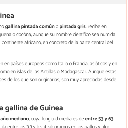
uinea
omo
gallina pintada común
o
pintada gris
, recibe en
quena o cocóna, aunque su nombre científico sea numida
l continente africano, en concreto de la parte central del
en países europeos como Italia o Francia, asiáticos y en
como en islas de las Antillas o Madagascar. Aunque estas
ses de los que son originarias, son muy apreciadas desde
la gallina de Guinea
año mediano
, cuya longitud media es de
entre 53 y 63
la entre los 3,3 y los 4 kilogramos en los gallos y algo